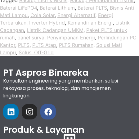
Tagged
Backup Listrik Bisnis
,
Backup Pemadaman Listrik
,
Baterai LiFePO4
,
Baterai Lithium
,
Baterai PLTS
,
Bisnis Anti
Mati Lampu
,
Cola Solar
,
Energi Alternatif
,
Energi
Terbarukan
,
Inverter Hybrid
,
Kemandirian Energi
,
Listrik
Cadangan
,
Listrik Cadangan UMKM
,
Paket PLTS untuk
rumah
,
panel surya
,
Penyimpanan Energi
,
Perlindungan PC
Kantor
,
PLTS
,
PLTS Atap
,
PLTS Rumahan
,
Solusi Mati
Lampu
,
Solusi Off-Grid
PT Aspros Binareka
Konsultan engineering yang memberikan solusi
rekayasa proses, teknologi, dan manajemen
lingkungan
Produk & Layanan