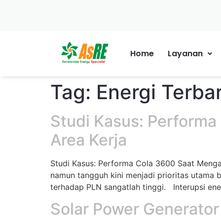
Home
Layanan
Tag:
Energi Terba
Studi Kasus: Performa
Area Kerja
Studi Kasus: Performa Cola 3600 Saat Mengat
namun tangguh kini menjadi prioritas utama 
terhadap PLN sangatlah tinggi. Interupsi ene
Solar Power Generator