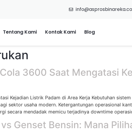
info@asprosbinareka.c
Tentang Kami
Kontak Kami
Blog
rukan
 Cola 3600 Saat Mengatasi Kej
asi Kejadian Listrik Padam di Area Kerja Kebutuhan sistem
bagi sektor usaha modern. Ketergantungan operasional kan
rgi secara mendadak memicu terjadinya downtime operasiona
 vs Genset Bensin: Mana Pilih