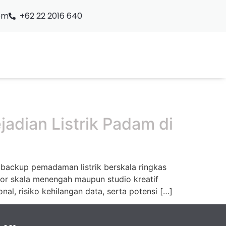
om
+62 22 2016 640
adian Listrik Padam di
 backup pemadaman listrik berskala ringkas
tor skala menengah maupun studio kreatif
l, risiko kehilangan data, serta potensi […]