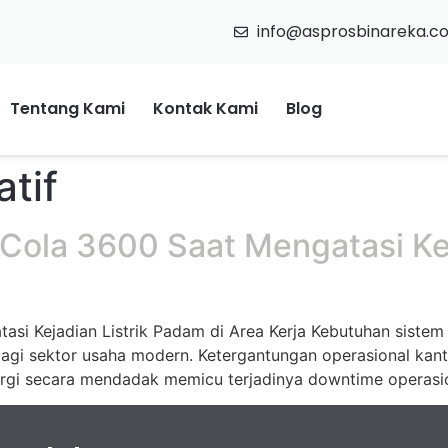
info@asprosbinareka.c
Tentang Kami
Kontak Kami
Blog
atif
 Cola 3600 Saat Mengatasi Kej
asi Kejadian Listrik Padam di Area Kerja Kebutuhan sistem
bagi sektor usaha modern. Ketergantungan operasional kan
rgi secara mendadak memicu terjadinya downtime operasiona