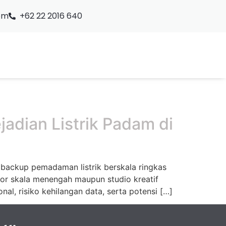
om
+62 22 2016 640
adian Listrik Padam di
 backup pemadaman listrik berskala ringkas
tor skala menengah maupun studio kreatif
l, risiko kehilangan data, serta potensi […]