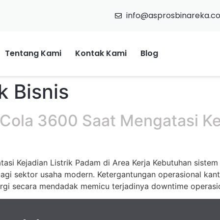
info@asprosbinareka.c
Tentang Kami
Kontak Kami
Blog
k Bisnis
 Cola 3600 Saat Mengatasi Kej
asi Kejadian Listrik Padam di Area Kerja Kebutuhan sistem
bagi sektor usaha modern. Ketergantungan operasional kan
rgi secara mendadak memicu terjadinya downtime operasiona