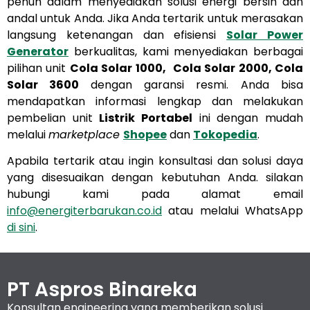
penuh dalam menyediakan solusi energi bersih dan
andal untuk Anda. Jika Anda tertarik untuk merasakan
langsung ketenangan dan efisiensi
Solar Power
Generator
berkualitas, kami menyediakan berbagai
pilihan unit
Cola Solar 1000,
Cola Solar 2000, Cola
Solar 3600
dengan garansi resmi. Anda bisa
mendapatkan informasi lengkap dan melakukan
pembelian unit
Listrik Portabel
ini dengan mudah
melalui
marketplace
Shopee
dan
Tokopedia
.
Apabila tertarik atau ingin konsultasi dan solusi daya
yang disesuaikan dengan kebutuhan Anda. silakan
hubungi kami pada alamat email
info@energiterbarukan.co.id
atau melalui WhatsApp
di sini
.
PT Aspros Binareka
Konsultan engineering yang memberikan solusi